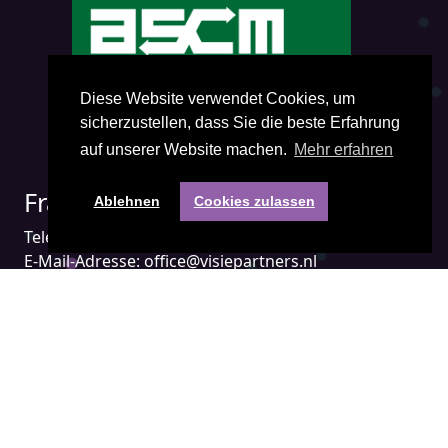
Diese Website verwendet Cookies, um
sicherzustellen, dass Sie die beste Erfahrung
auf unserer Website machen.
Mehr erfahren
Fragen? Kontakt mit uns:
Ablehnen
Cookies zulassen
Telefon:
+31(0) 85 401 3474
E-Mail-Adresse:
office@visiepartners.nl
Nummer der Handelskammer: 71052208
in Groningen Niederlande
Gehen Sie direkt zu:
APICS
Demand Driven