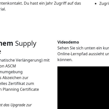
tenkontakt. Du hast ein Jahr Zugriff auf das
Zugri
ial.
inem
Supply
Videodemo
Sehen Sie sich unten ein kur
e
Online-Lernpfad aussieht 
können.
matische Verlängerung) mit
 von ASCM
Lernumgebung
es Abzeichen zur
lles Zertifikat zum
 Planning Certificate
cht das Upgrade zur