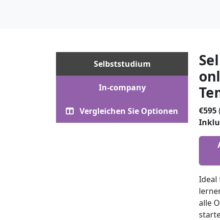
Sel
Selbststudium
on
In-company
Te
€595
Vergleichen Sie Optionen
Inklu
Ideal
lerne
alle 
start