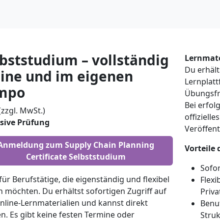
bststudium – vollständig
Lernmate
Du erhält
line und im eigenen
Lernplat
mpo
Übungsfra
Bei erfo
(zzgl. MwSt.)
offizielle
sive Prüfung
Veröffent
Anmeldung zum Supply Chain Planning
Vorteile 
Certificate Selbststudium
Sofor
 für Berufstätige, die eigenständig und flexibel
Flexi
n möchten. Du erhältst sofortigen Zugriff auf
Priva
Online-Lernmaterialien und kannst direkt
Benut
en. Es gibt keine festen Termine oder
Struk