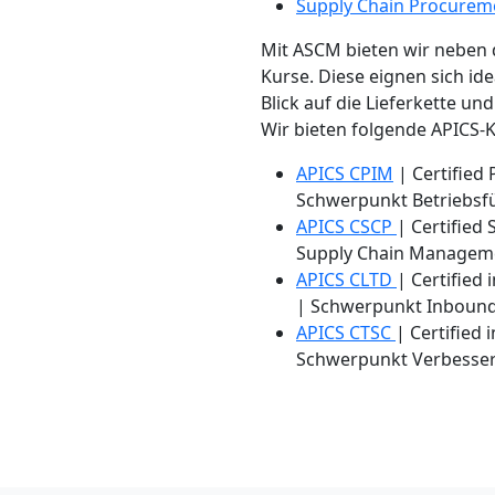
Supply Chain Procurem
Mit ASCM bieten wir neben d
Kurse. Diese eignen sich id
Blick auf die Lieferkette u
Wir bieten folgende APICS-K
APICS CPIM
| Certified
Schwerpunkt Betriebsf
APICS CSCP
| Certified
Supply Chain Managem
APICS CLTD
| Certified 
| Schwerpunkt Inboun
APICS CTSC
| Certified
Schwerpunkt Verbesser