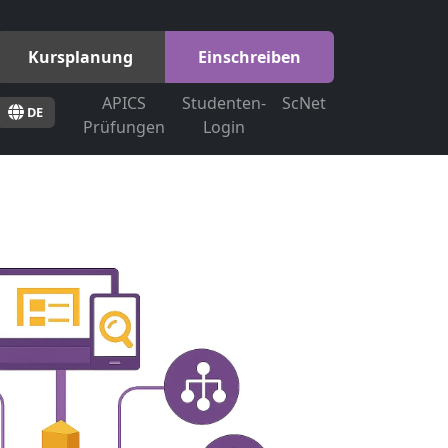
Kursplanung
Einschreiben
APICS
Studenten-
ScNet
DE
Prüfungen
Login