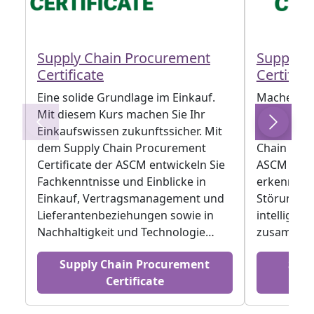
Supply Chain Procurement
Supply C
Certificate
Certifica
Eine solide Grundlage im Einkauf.
Machen Sie
Mit diesem Kurs machen Sie Ihr
Ihre Betri
Einkaufswissen zukunftssicher. Mit
widerstand
dem Supply Chain Procurement
Chain Resil
Certificate der ASCM entwickeln Sie
ASCM lerne
Fachkenntnisse und Einblicke in
erkennen,
Einkauf, Vertragsmanagement und
Störungen
Lieferantenbeziehungen sowie in
intelligent
Nachhaltigkeit und Technologie…
zusammenz
Supply Chain Procurement
Supp
Certificate