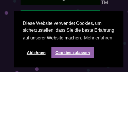
Diese Website verwendet Cookies, um
sicherzustellen, dass Sie die beste Erfahrung
auf unserer Website machen.
Mehr erfahren
Ablehnen
Cookies zulassen
Fragen? Kontakt mit uns:
Telefon:
+31(0) 85 401 3474
E-Mail-Adresse:
office@visiepartners.nl
Nummer der Handelskammer: 71052208
in Groningen Niederlande
Gehen Sie direkt zu: