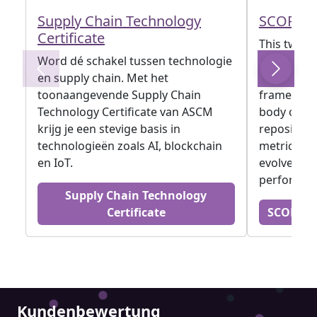
Supply Chain Technology
SCOR D
Certificate
This two-da
Word dé schakel tussen technologie
profession
en supply chain. Met het
Chain Oper
toonaangevende Supply Chain
framework
Technology Certificate van ASCM
body of kn
krijg je een stevige basis in
repositor
technologieën zoals AI, blockchain
metrics an
en IoT.
evolved t
performan
Supply Chain Technology
Certificate
SCOR DS
Kundenbewertung