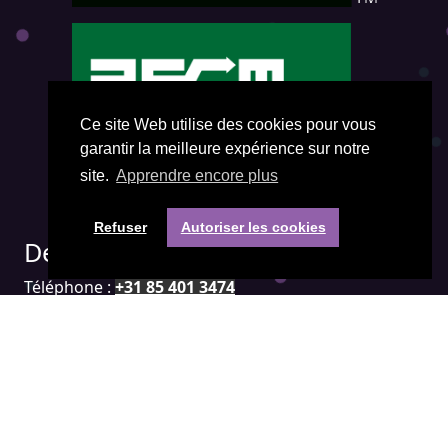
Ce site Web utilise des cookies pour vous
garantir la meilleure expérience sur notre
site.
Apprendre encore plus
Refuser
Autoriser les cookies
Des questions ? Contactez-nous :
Téléphone :
+31 85 401 3474
Adresse e-mail :
office@visiepartners.nl
Numéro de COC : 71052208
Aller directement à :
APICS